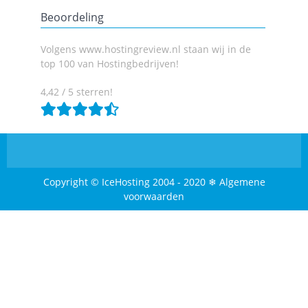
Beoordeling
Volgens www.hostingreview.nl staan wij in de
top 100 van Hostingbedrijven!
4,42 / 5 sterren!
Copyright © IceHosting 2004 - 2020 ❄ Algemene
voorwaarden