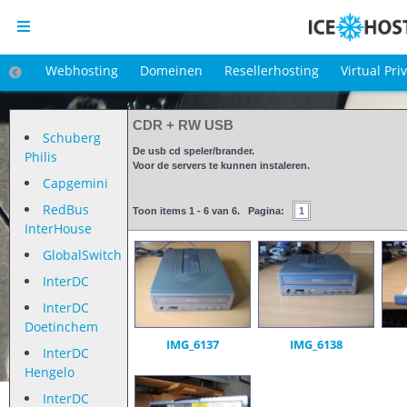
Webhosting
Domeinen
Resellerhosting
Virtual Pri
CDR + RW USB
Schuberg
De usb cd speler/brander.
Philis
Voor de servers te kunnen instaleren.
Capgemini
RedBus
Toon items 1 - 6 van 6. Pagina:
1
InterHouse
GlobalSwitch
InterDC
InterDC
Doetinchem
IMG_6137
IMG_6138
InterDC
Hengelo
InterDC